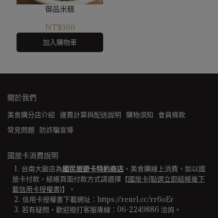
御品米糕
NT$160
加入購物車
關於我們
美食購分店介紹
運費計算與配送說明
購物須知
會員條款
常見問題
防詐騙宣導
國旅卡消費說明
台南大飯店為
國民旅遊卡特約商店
，美食購線上消費，如以國
旅卡付款，結帳頁面付款方式請選擇【
國旅卡(點選立即結帳後下
載信用卡授權書)
】。
信用卡授權書下載網址：https://reurl.cc/rr6oEr
若有疑問，歡迎撥打客服專線：06-2249886 洽詢。 