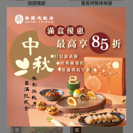
德國豬腳
醬香烤豬棒棒腿
NT$480
NT$450
加入購物車
加入購物車
【預購8/10起出貨】宮保
紹醉晶瑩雞腿捲
土魠魚
NT$420
NT$450
NT$450
加入購物車
加入購物車