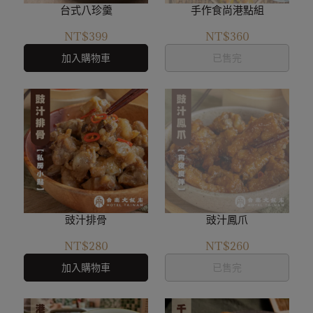
台式八珍羹
手作食尚港點組
NT$399
NT$360
加入購物車
已售完
豉汁排骨
豉汁鳳爪
NT$280
NT$260
加入購物車
已售完