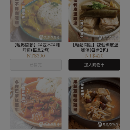
【輕鬆開動】拌或不拌咖
【輕鬆開動】辣個剝皮溫
哩雞(每盒2包)
雞湯(每盒2包)
NT$390
NT$420
已售完
加入購物車