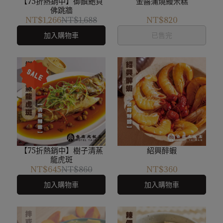
【75折熱銷中】御饌鮑貝
金醬蒲燒鰻米糕
佛跳牆
NT$1,266
NT$1,688
NT$820
加入購物車
已售完
【75折熱銷中】樹子清蒸
紹興醉蝦
龍虎斑
NT$645
NT$860
NT$360
加入購物車
加入購物車