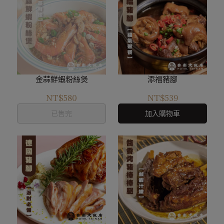
金蒜鮮蝦粉絲煲
添福豬腳
NT$580
NT$539
已售完
加入購物車