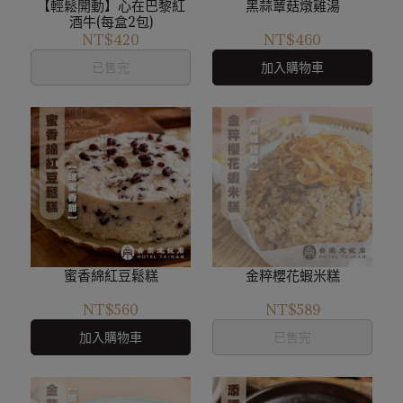
【輕鬆開動】心在巴黎紅
黑蒜蕈菇燉雞湯
酒牛(每盒2包)
NT$420
NT$460
已售完
加入購物車
蜜香綿紅豆鬆糕
金粹櫻花蝦米糕
NT$560
NT$589
加入購物車
已售完