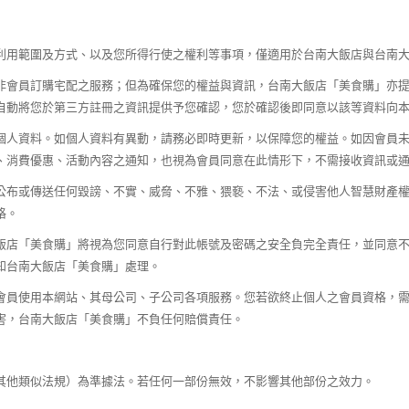
利用範圍及方式、以及您所得行使之權利等事項，僅適用於台南大飯店與台南
非會員訂購宅配之服務；但為確保您的權益與資訊，台南大飯店「美食購」亦
自動將您於第三方註冊之資訊提供予您確認，您於確認後即同意以該等資料向
個人資料。如個人資料有異動，請務必即時更新，以保障您的權益。如因會員
、消費優惠、活動內容之通知，也視為會員同意在此情形下，不需接收資訊或
公布或傳送任何毀謗、不實、威脅、不雅、猥褻、不法、或侵害他人智慧財產
格。
飯店「美食購」將視為您同意自行對此帳號及密碼之安全負完全責任，並同意
知台南大飯店「美食購」處理。
會員使用本網站、其母公司、子公司各項服務。您若欲終止個人之會員資格，
害，台南大飯店「美食購」不負任何賠償責任。
其他類似法規）為準據法。若任何一部份無效，不影響其他部份之效力。