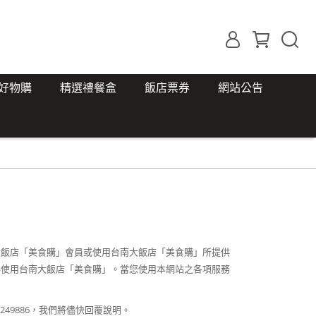
好物購
精選禮餐盒
飯店票券
網站公告
飯店「美食購」會員或使用台南大飯店「美食購」所提供
得使用台南大飯店「美食購」。當您使用本網站之各項服務
2249886
，我們將儘快回覆說明。