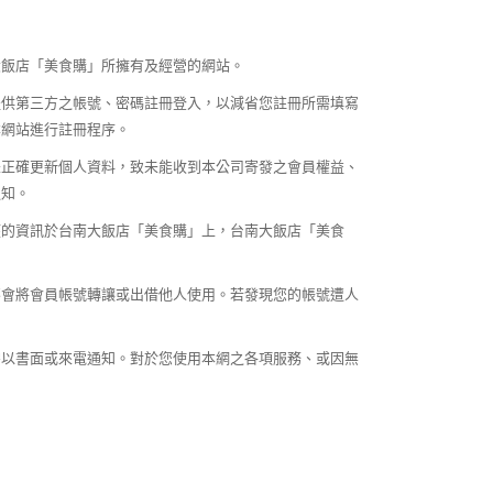
大飯店「美食購」所擁有及經營的網站。
提供第三方之帳號、密碼註冊登入，以減省您註冊所需填寫
本網站進行註冊程序。
未正確更新個人資料，致未能收到本公司寄發之會員權益、
通知。
權的資訊於台南大飯店「美食購」上，台南大飯店「美食
不會將會員帳號轉讓或出借他人使用。若發現您的帳號遭人
需以書面或來電通知。對於您使用本網之各項服務、或因無