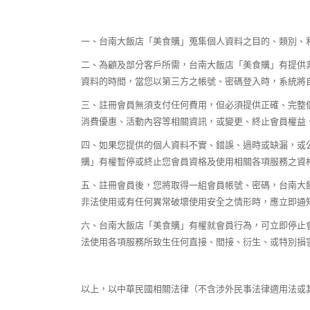
一、
台南大飯店「美食購」蒐集個人資料之目的、類別、
二、
為顧及部分客戶所需，台南大飯店「美食購」有提供
資料的時間，當您以第三方之帳號、密碼登入時，系統將
三、
註冊會員無須支付任何費用，但必須提供正確、完整
消費優惠、活動內容等相關資訊，或變更、終止會員權益
四、
如果您提供的個人資料不實、錯誤、過時或缺漏，或
購」有權暫停或終止您會員資格及使用相關各項服務之資
五、
註冊會員後，您將取得一組會員帳號、密碼，台南大
非法使用或有任何異常破壞使用安全之情形時，應立即通
六、
台南大飯店「美食購」有權就會員行為，可立即停止
法使用各項服務所致生任何直接、間接、衍生、或特別損
以上，以中華民國相關法律（不含涉外民事法律適用法或