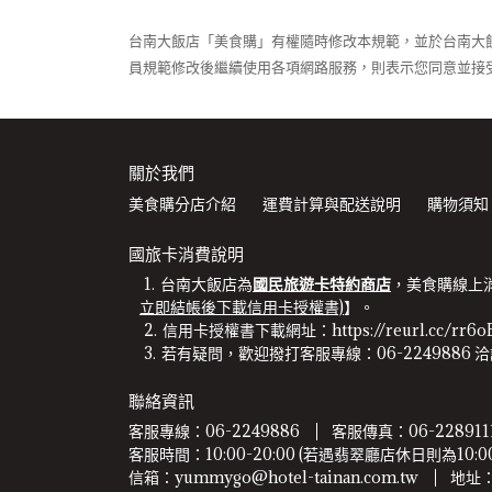
台南大飯店「美食購」有權隨時修改本規範，並於台南大
員規範修改後繼續使用各項網路服務，則表示您同意並接
關於我們
美食購分店介紹
運費計算與配送說明
購物須知
國旅卡消費說明
台南大飯店為
國民旅遊卡特約商店
，美食購線上
立即結帳後下載信用卡授權書)
】。
信用卡授權書下載網址：https://reurl.cc/rr6o
若有疑問，歡迎撥打客服專線：06-2249886 洽
聯絡資訊
客服專線：06-2249886
客服傳真：06-228911
客服時間：10:00-20:00 (若遇翡翠廳店休日則為10:00-
信箱：yummygo@hotel-tainan.com.tw
地址