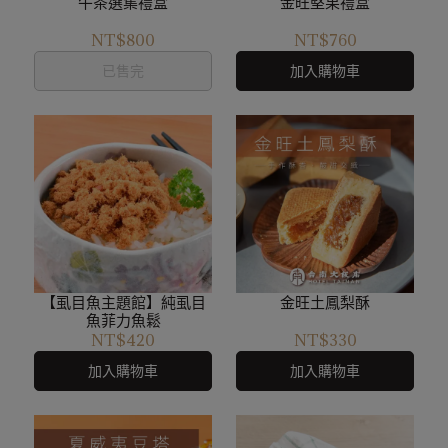
午茶選集禮盒
金旺堅果禮盒
NT$800
NT$760
已售完
加入購物車
【虱目魚主題館】純虱目
金旺土鳳梨酥
魚菲力魚鬆
NT$420
NT$330
加入購物車
加入購物車