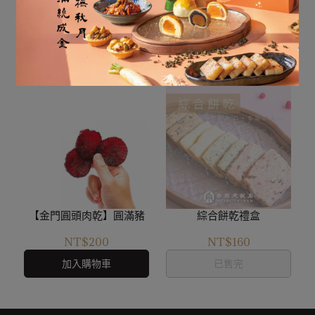
【金門圓頭肉乾】小農酒
精緻餐盒
糟牛肉乾(辣味)
NT$260
NT$220
加入購物車
已售完
【金門圓頭肉乾】圓滿豬
綜合餅乾禮盒
NT$200
NT$160
加入購物車
已售完