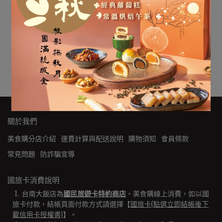
果香奶酪｜芒果奶酪
NT$280
加入購物車
關於我們
美食購分店介紹
運費計算與配送說明
購物須知
會員條款
常見問題
防詐騙宣導
國旅卡消費說明
台南大飯店為
國民旅遊卡特約商店
，美食購線上消費，如以國
旅卡付款，結帳頁面付款方式請選擇【
國旅卡(點選立即結帳後下
載信用卡授權書)
】。