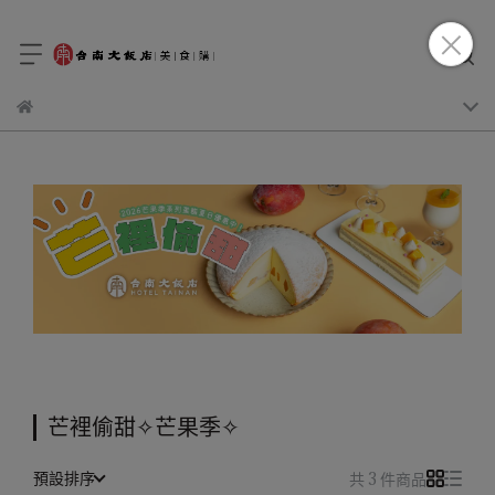
芒裡偷甜✧芒果季✧
預設排序
共 3 件商品