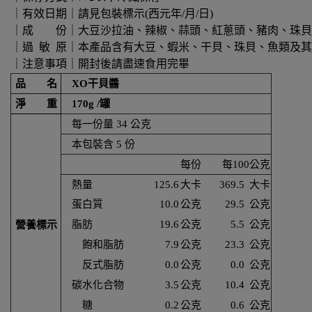
｜有效日期｜請見包裝標示(西元年/月/日)
｜成 份｜大豆沙拉油、辣椒、蒜頭、紅蔥頭、豬肉、珠貝
｜過 敏 原｜本產品含有大豆、蝦米、干貝、珠貝、魚類及
｜注意事項｜開封後請盡速食用完畢
品 名
XO干貝醬
淨 重
170g /罐
每一份量 34 公克
本包裝含 5 份
每份
每100公克
熱量
125.6
大卡
369.5
大卡
蛋白質
10.0
公克
29.5
公克
脂肪
19.6
公克
5.5
公克
營養標示
飽和脂肪
7.9
公克
23.3
公克
反式脂肪
0.0
公克
0.0
公克
碳水化合物
3.5
公克
10.4
公克
糖
0.2
公克
0.6
公克