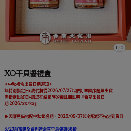
1
/
3
XO干貝醬禮盒
✧中秋禮盒出貨日期須知✧
無特別指定日▸我們將從2026/07/27起依訂單順序陸續出貨
需指定出貨日▸請您在結帳時的備註欄註明『希望出貨日
期:2026/xx/xx』
-
▶因應黑貓宅配中秋繁盛期，2026/09/07起宅配恕不指定到貨日
8/23前預購全系列禮盒享早鳥優惠88折