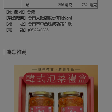
鈉
256
亳克
752
亳克
【原 產 地】台灣
【
製造
廠商】台南大飯店股份有限公司
【地 址】台南市中西區成功路１號
【電 話】(06)2249886
為您推薦