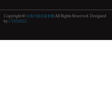
Copyright ©
台南大飯店美食購
All Rights Reserved.
Designed
by
CYBERBIZ
.