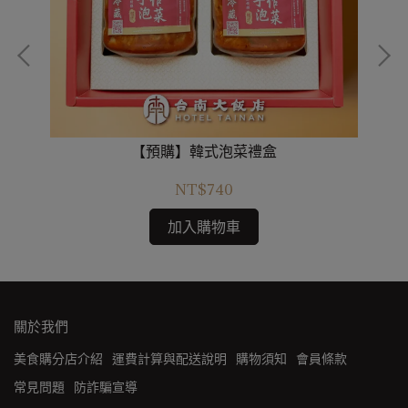
【預購】韓式泡菜禮盒
NT$740
加入購物車
關於我們
美食購分店介紹
運費計算與配送說明
購物須知
會員條款
常見問題
防詐騙宣導