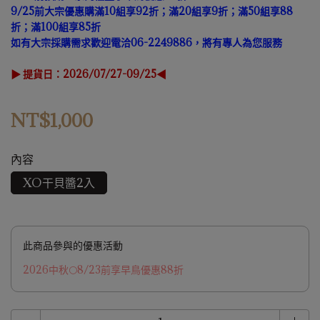
9/25前大宗優惠購滿10組享92折；滿20組享9折；滿50組享88
折；滿100組享85折
如有大宗採購需求歡迎電洽06-2249886，將有專人為您服務
▶ 提貨日：2026/07/27-09/25◀
NT$1,000
內容
XO干貝醬2入
此商品參與的優惠活動
2026中秋🌕8/23前享早鳥優惠88折