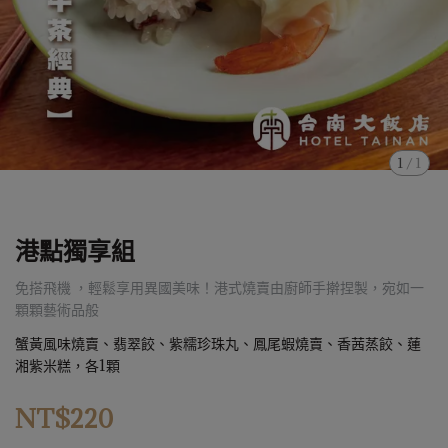
1
/
1
港點獨享組
免搭飛機 ，輕鬆享用異國美味！港式燒賣由廚師手擀捏製，宛如一
顆顆藝術品般
蟹黃風味燒賣、翡翠餃、紫糯珍珠丸、鳳尾蝦燒賣、香茜蒸餃、蓮
湘紫米糕，各1顆
NT$220