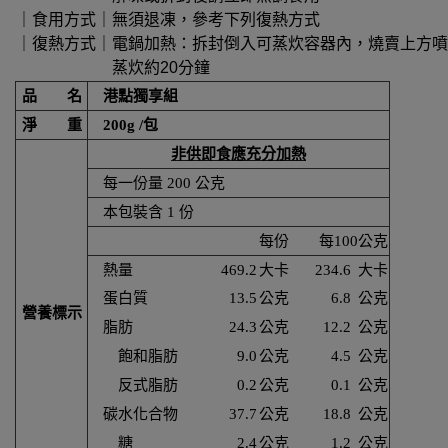
｜食用方式｜無須退凍，參考下列復熱方式
｜復熱方式｜電鍋加熱：拆封倒入可蒸炊容器內，燒賣上方噴灑些
蒸炊約20分鐘
品 名
港點獨享組
淨 重
200g /包
非供即食應充分加熱
每一份量 200 公克
本包裝含 1 份
每份
每100公克
熱量
469.2
大卡
234.6
大卡
蛋白質
13.5
公克
6.8
公克
營養標示
脂肪
24.3
公克
12.2
公克
飽和脂肪
9.0
公克
4.5
公克
反式脂肪
0.2
公克
0.1
公克
碳水化合物
37.7
公克
18.8
公克
糖
2.4
公克
1.2
公克