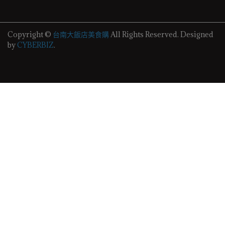
Copyright ©
台南大飯店美食購
All Rights Reserved.
Designed
by
CYBERBIZ
.