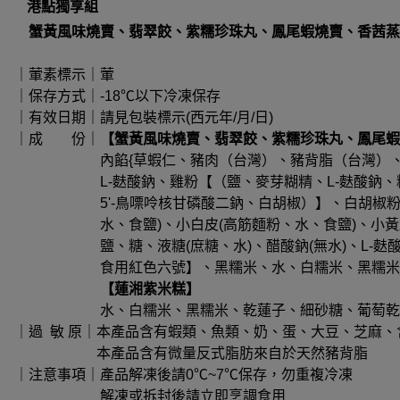
港點獨享組
蟹黃風味燒賣、翡翠餃、紫糯珍珠丸、鳳尾蝦燒賣、香茜蒸
｜葷素標示｜葷
｜保存方式｜-18℃以下冷凍保存
｜有效日期｜請見包裝標示(西元年/月/日)
｜成 份｜
【蟹黃風味燒賣、翡翠餃、紫糯珍珠丸、鳳尾蝦
內餡{草蝦仁、豬肉（台灣）、豬背脂（台灣）、水、
L-麩酸鈉、雞粉【（鹽、麥芽糊精、L-麩酸鈉、糖、玉
5'-鳥嘌呤核甘磷酸二鈉、白胡椒）】、白胡椒粉}、
水、食鹽)、小白皮(高筋麵粉、水、食鹽)、小黃皮(高
鹽、糖、液糖(庶糖、水)、醋酸鈉(無水)、L-麩酸鈉、玉
食用紅色六號】、黑糯米、水、白糯米、黑糯米、乾
【蓮湘紫米糕】
水、白糯米、黑糯米、乾蓮子、細砂糖、葡萄乾、
｜過 敏 原｜本產品含有蝦類、魚類、奶、蛋、大豆、芝麻
本產品含有微量反式脂肪來自於天然豬背脂
｜注意事項｜產品解凍後請0℃~7℃保存，勿重複冷凍
解凍或拆封後請立即烹調食用