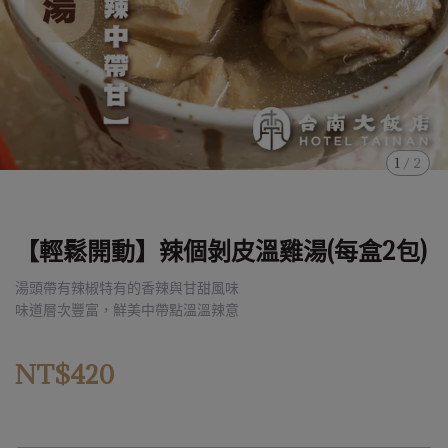
1
/
2
【輕鬆開動】辣個剝皮溫雞湯(每盒2包)
湯頭帶有辣椒特有的香辣與甘甜風味
味道層次豐富，鮮美中帶點溫溫辣意
NT$420