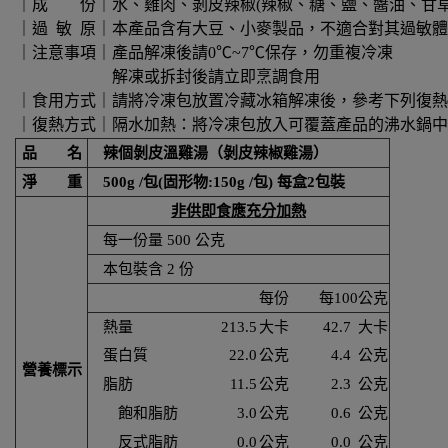
｜成 份｜水、雞肉、剝皮辣椒(辣椒、糖、鹽、醬油、甘草萃
｜過 敏 原｜本產品含有大豆、小麥製品，不適合對其過敏
｜注意事項｜產品解凍後請0℃~7℃保存，勿重複冷凍
解凍或拆封後請立即烹調食用
｜食用方式｜請將冷凍包放置冷藏冰箱解凍後，參考下列復熱
｜復熱方式｜隔水加熱：將冷凍包放入可覆蓋產品的沸水鍋中
品 名
辣個剝皮溫雞湯（剝皮辣椒雞湯）
淨 重
500g /包(固形物:150g /包) 每盒2包裝
非供即食應充分加熱
每一份量 500 公克
本包裝含 2 份
每份
每100公克
熱量
213.5
大卡
42.7
大卡
蛋白質
22.0
公克
4.4
公克
營養標示
脂肪
11.5
公克
2.3
公克
飽和脂肪
3.0
公克
0.6
公克
反式脂肪
0.0
公克
0.0
公克