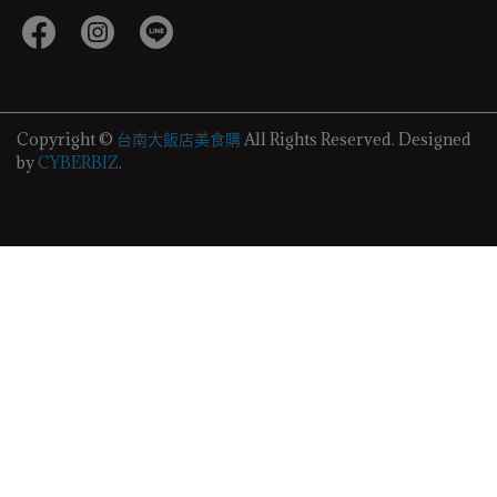
Copyright ©
台南大飯店美食購
All Rights Reserved.
Designed
by
CYBERBIZ
.