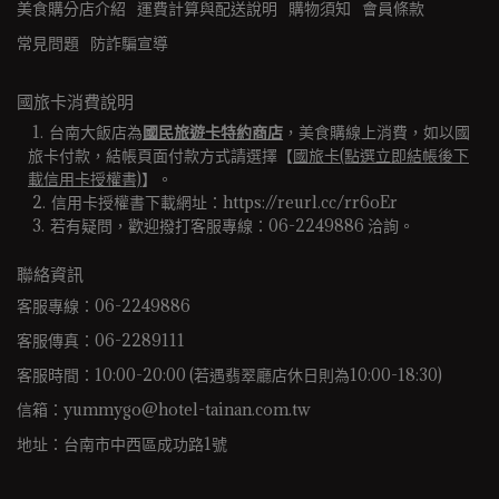
美食購分店介紹
運費計算與配送說明
購物須知
會員條款
常見問題
防詐騙宣導
國旅卡消費說明
台南大飯店為
國民旅遊卡特約商店
，美食購線上消費，如以國
旅卡付款，結帳頁面付款方式請選擇【
國旅卡(點選立即結帳後下
載信用卡授權書)
】。
信用卡授權書下載網址：https://reurl.cc/rr6oEr
若有疑問，歡迎撥打客服專線：06-2249886 洽詢。 
聯絡資訊
客服專線：06-2249886
客服傳真：06-2289111
客服時間：10:00-20:00 (若遇翡翠廳店休日則為10:00-18:30)
信箱：yummygo@hotel-tainan.com.tw
地址：台南市中西區成功路1號