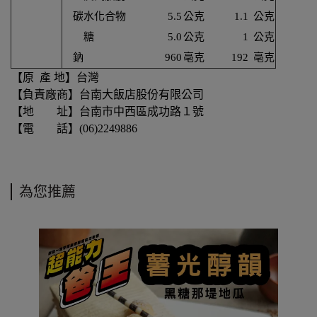
碳水化合物
5.5
公克
1.1
公克
糖
5.0
公克
1
公克
鈉
960
亳克
192
亳克
【原 產 地】台灣
【負責廠商】台南大飯店股份有限公司
【地 址】台南市中西區成功路１號
【電 話】(06)2249886
為您推薦