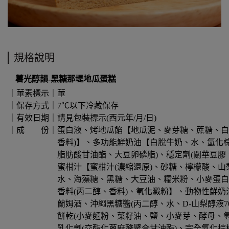
規格說明
薯光醇韻-黑糖那堤地瓜蛋糕
｜葷素標示｜葷
｜保存方式｜7℃以下冷藏保存
｜有效日期｜請見包裝標示(西元年/月/日)
｜成 份｜蛋白液、烤地瓜餡【地瓜泥、麥芽糖、蔗糖、白鳳
香料)】、多功能鮮奶油【白脫牛奶、水、氫化棕櫚仁油
脂肪酸甘油酯、大豆卵磷脂)、穩定劑(關華豆膠、刺槐豆
蜜柑汁【蜜柑汁(濃縮還原)、砂糖、檸檬酸、山梨醇、
水、海藻糖、黑糖、大豆油、糯米粉、小麥蛋白、D-山梨
香料(丙二醇、香料)、氧化澱粉】、動物性鮮奶油【乳脂
蘭姆酒、沖繩黑糖醬(丙二醇、水、D-山梨醇液70%、
餅乾(小麥麵粉、菜籽油、鹽、小麥芽、酵母、氫氧化鈉
乳化劑(交酯化蓖麻酸聚合甘油酯)、完全氫化棕櫚仁油