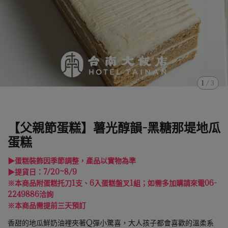
1
/
3
【父親節蛋糕】薯光醇韻-黑糖那堤地瓜
蛋糕
▶蛋糕裝飾因季節調整，產品以實物為準
▶提貨日：7/20~8/9
※本商品附蛋糕托刀1支、6入蛋糕盤叉1組；如需多加購請來電06-
2249886洽詢
※本商品需提前三天預訂
香甜的地瓜鮮奶油裡夾著Q彈小驚喜，大人孩子都會喜歡的溫柔系