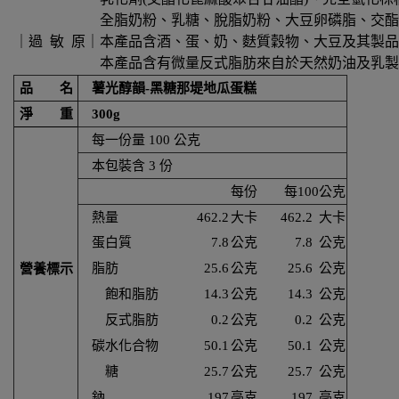
全脂奶粉、乳糖、脫脂奶粉、大豆卵磷脂、交酯化蓖麻酸
｜過 敏 原｜本產品含酒、蛋、奶、麩質穀物、大豆及其製品
本產品含有微量反式脂肪來自於天然奶油及乳製
品 名
薯光醇韻-黑糖那堤地瓜蛋糕
淨 重
300g
每一份量 100 公克
本包裝含 3 份
每份
每100公克
熱量
462.2
大卡
462.2
大卡
蛋白質
7.8
公克
7.8
公克
脂肪
25.6
公克
25.6
公克
營養標示
飽和脂肪
14.3
公克
14.3
公克
反式脂肪
0.2
公克
0.2
公克
碳水化合物
50.1
公克
50.1
公克
糖
25.7
公克
25.7
公克
鈉
197
亳克
197
亳克