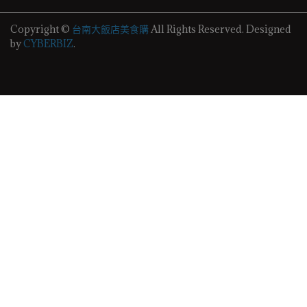
Copyright ©
台南大飯店美食購
All Rights Reserved.
Designed
by
CYBERBIZ
.