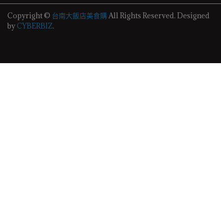
Copyright ©
台南大飯店美食購
All Rights Reserved.
Designed
by
CYBERBIZ
.