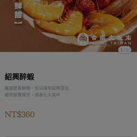
1
/
2
紹興醉蝦
嚴選肥美鮮蝦，佐以陳年紹興浸泡
蝦肉緊實彈牙，酒香沁入其中
NT$360