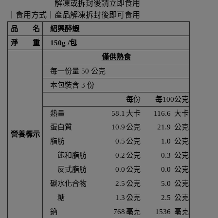
解凍或拆封後請立即食用
｜食用方式｜產品解凍拆封後即可食用
品 名
紹興醉蝦
淨 重
150g /包
僅供熟食
每一份量 50 公克
本包裝含 3 份
每份
每100公克
熱量
58.1
大卡
116.6
大卡
蛋白質
10.9
公克
21.9
公克
營養標示
脂肪
0.5
公克
1.0
公克
飽和脂肪
0.2
公克
0.3
公克
反式脂肪
0.0
公克
0.0
公克
碳水化合物
2.5
公克
5.0
公克
糖
1.3
公克
2.5
公克
鈉
768
亳克
1536
亳克