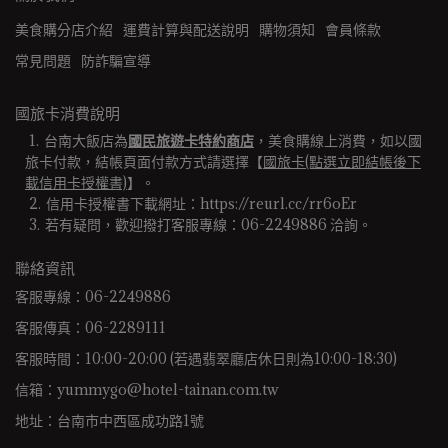
美食購分店介紹
運費計算與配送說明
購物須知
會員條款
常見問題
防詐騙宣導
國旅卡消費說明
台南大飯店為
國民旅遊卡特約商店
，美食購線上消費，如以國
旅卡付款，結帳頁面付款方式請選擇【
國旅卡(點選立即結帳後下
載信用卡授權書)
】。
信用卡授權書下載網址：https://reurl.cc/rr6oEr
若有疑問，歡迎撥打客服專線：06-2249886 洽詢。 
聯絡資訊
客服專線：06-2249886
客服傳真：06-2289111
客服時間：10:00-20:00 (若遇翡翠廳店休日則為10:00-18:30)
信箱：yummygo@hotel-tainan.com.tw
地址：台南市中西區成功路1號