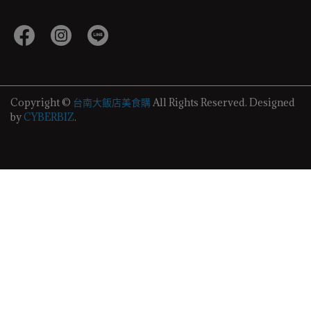
Copyright ©
台南大飯店美食購
All Rights Reserved.
Designed
by
CYBERBIZ
.