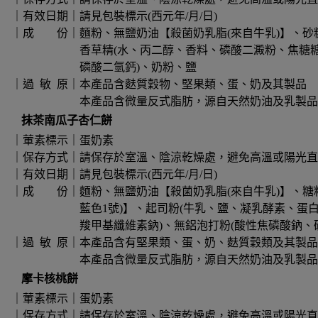
｜有效日期｜請見包裝標示(西元年/月/日)
｜成 份｜麵粉、無鹽奶油【殺菌奶乳脂(來自牛乳)】、砂
香草精(水、丙二醇、香料、磷酸二澱粉、焦糖糖漿、黃
磷酸二氫鈣)、奶粉、鹽
｜過 敏 原｜本產品含麩質穀物、堅果類、蛋、奶及其製品
本產品含微量反式脂肪，源自天然奶油及乳製品
抹茶南瓜子杏仁餅
｜葷素標示｜蛋奶素
｜保存方式｜請保存於室溫、陰涼乾燥處，避免高溫或陽光直
｜有效日期｜請見包裝標示(西元年/月/日)
｜成 份｜麵粉、無鹽奶油【殺菌奶乳脂(來自牛乳)】、糖
藍色1號)】、起司粉(牛乳、鹽、凝乳酵素、蛋白溶菌
羧甲基纖維素鈉)、無鋁泡打粉(酸性焦磷酸鈉、碳酸
｜過 敏 原｜本產品含有堅果類、蛋、奶、麩質穀類及其製品
本產品含微量反式脂肪，源自天然奶油及乳製品
摩卡核桃餅
｜葷素標示｜蛋奶素
｜保存方式｜請保存於室溫、陰涼乾燥處，避免高溫或陽光直