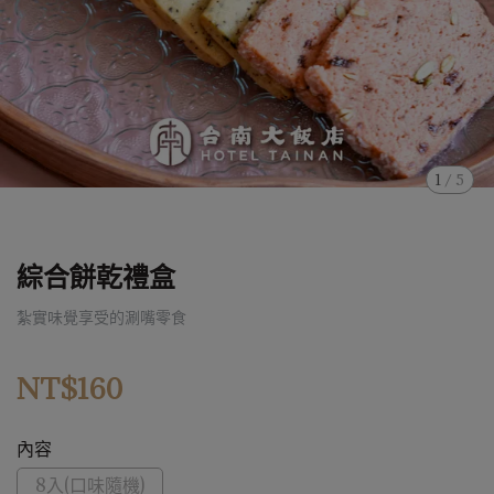
1
/
5
綜合餅乾禮盒
紮實味覺享受的涮嘴零食
NT$160
內容
8入(口味隨機)